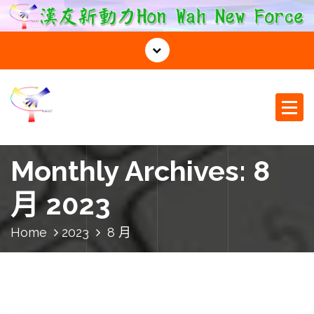
S
k
i
p
t
o
c
o
漢友新動力
n
t
Monthly Archives: 8
e
n
月 2023
t
Home
2023
8 月