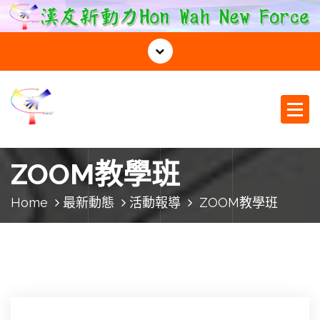
S
k
i
p
t
o
c
o
漢友新動力
n
t
ZOOM教學班
e
n
Home
最新動態
活動報導
ZOOM教學班
t