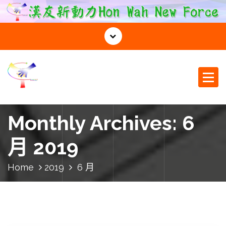
S
k
i
p
t
o
c
o
漢友新動力
n
t
Monthly Archives: 6
e
n
月 2019
t
Home
2019
6 月