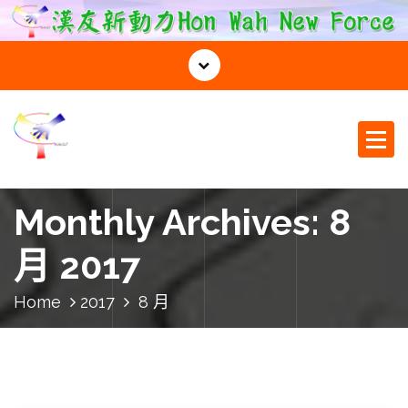
S
k
i
p
t
o
c
o
漢友新動力
n
t
Monthly Archives: 8
e
n
月 2017
t
Home
2017
8 月