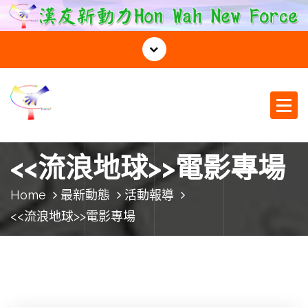
S
k
i
p
t
o
c
o
漢友新動力
n
t
<<流浪地球>>電影專場
e
n
Home
最新動態
活動報導
t
<<流浪地球>>電影專場