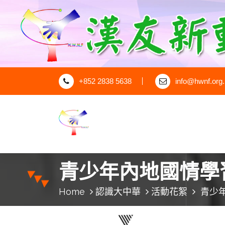
S
k
i
p
t
o
c
+852 2838 5638
info@hwnf.org
o
n
t
e
n
漢友新動力
t
青少年內地國情學
Home
認識大中華
活動花絮
青少