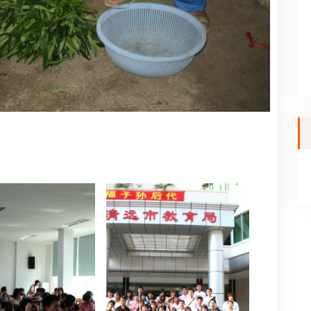
資
料
館