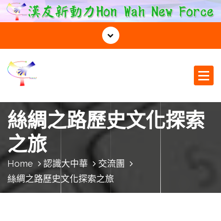
S
k
i
p
t
o
c
o
漢友新動力
n
t
絲綢之路歷史文化探索
e
n
之旅
t
Home
認識大中華
交流團
絲綢之路歷史文化探索之旅