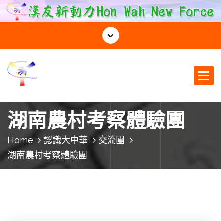
S
k
i
p
t
o
c
o
漢友新動力
n
t
湖南農村考察體驗團
e
n
Home
認識大中華
交流團
t
湖南農村考察體驗團